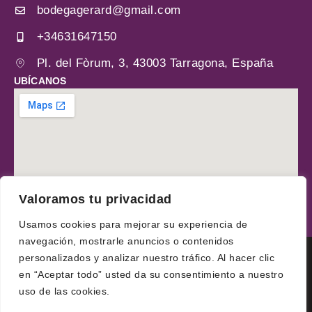
bodegagerard@gmail.com
+34631647150
Pl. del Fòrum, 3, 43003 Tarragona, España
UBÍCANOS
Valoramos tu privacidad
Usamos cookies para mejorar su experiencia de
navegación, mostrarle anuncios o contenidos
personalizados y analizar nuestro tráfico. Al hacer clic
Aviso Legal
Politicas de privacidad
Politicas de cookies
en “Aceptar todo” usted da su consentimiento a nuestro
Declaración de accesibilidad
uso de las cookies.
Bodega Gerard ©2025 Copyright | Todos los derechos reservados